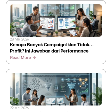
28 Mei 2026
Kenapa Banyak Campaign Iklan Tidak
Profit? Ini Jawaban dari Performance
Marketing Agency
Read More ->
22 Mei 2026