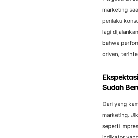
marketing saa
perilaku kons
lagi dijalanka
bahwa perform
driven, terint
Ekspektas
Sudah Ber
Dari yang kami
marketing. J
seperti impre
indikator yan