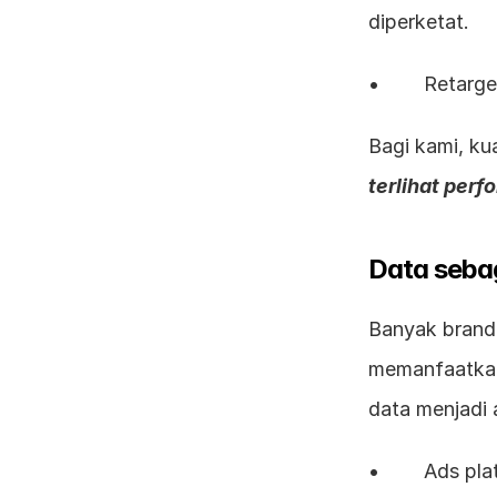
diperketat.
•        Retar
terlihat perf
Data sebag
Banyak brand 
memanfaatkan
data menjadi a
•        Ads p