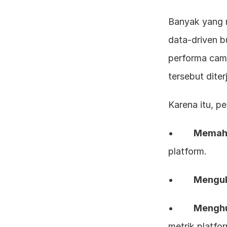
Banyak yang m
data-driven b
performa camp
tersebut dite
Karena itu, p
•        
Memaha
platform.
•        
Menguk
•        
Menghu
metrik platfo