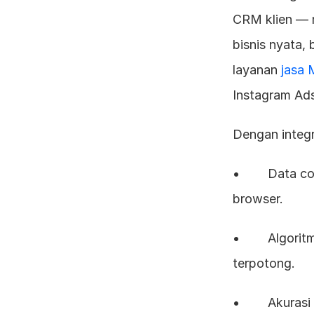
CRM klien — m
bisnis nyata,
layanan 
jasa 
Instagram Ad
Dengan integr
•        Data 
browser.
•        Algor
terpotong.
•        Akura