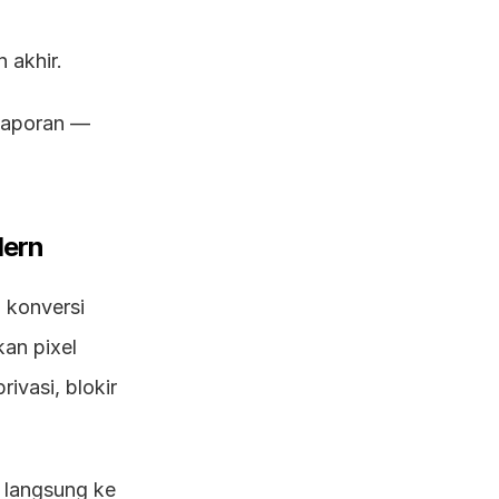
 akhir.
laporan — 
dern
konversi 
n pixel 
vasi, blokir 
langsung ke 