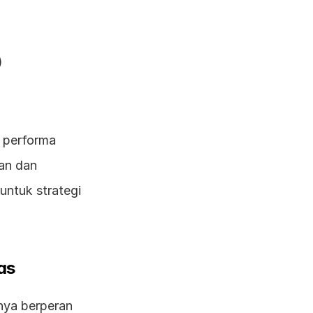
)
 performa 
an dan 
ntuk strategi 
as
nya berperan 