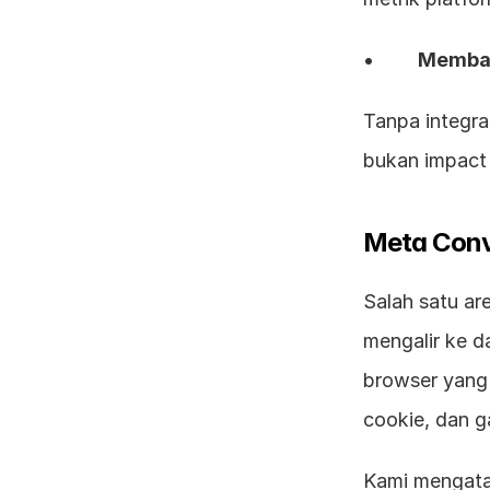
•        
Membac
Tanpa integra
bukan impact 
Meta Conv
Salah satu ar
mengalir ke d
browser yang 
cookie, dan g
Kami mengata