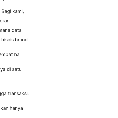
Bagi kami, 
oran 
mana data 
 bisnis brand.
empat hal:
a di satu 
ga transaksi.
kan hanya 