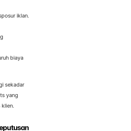
sposur iklan.
g 
ruh biaya 
i sekadar 
ts yang 
klien.
Keputusan