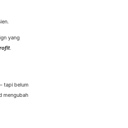
ien.
Bagi kami, kualitas data inilah yang menjadi pembeda antara campaign yang 
ofit
.
 tapi belum 
d mengubah 