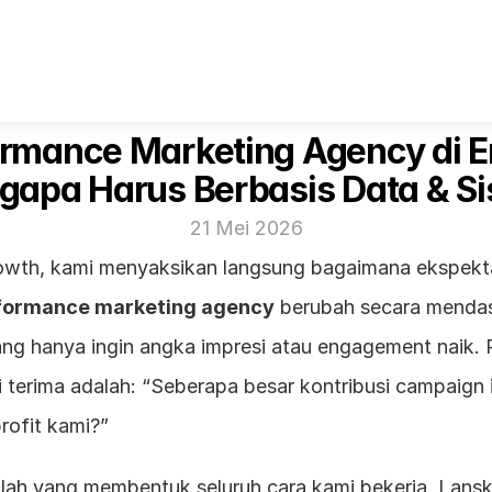
rmance Marketing Agency di Era
apa Harus Berbasis Data & S
21 Mei 2026
owth, kami menyaksikan langsung bagaimana ekspekta
formance marketing agency
 berubah secara mendas
ang hanya ingin angka impresi atau engagement naik. 
i terima adalah: “Seberapa besar kontribusi campaign i
rofit kami?”
ilah yang membentuk seluruh cara kami bekerja. Lanska