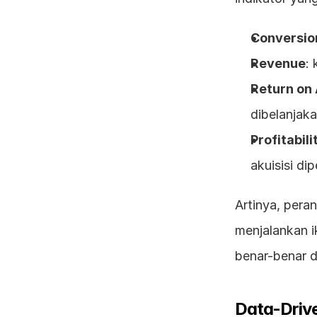
Conversio
Revenue
:
Return on
dibelanjaka
Profitabil
akuisisi di
Artinya, pera
menjalankan i
benar-benar d
Data-Driv