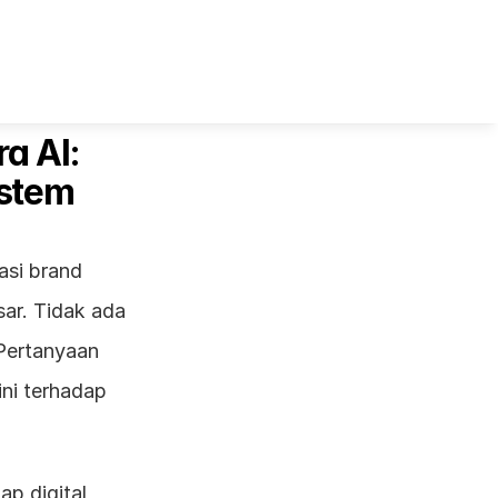
 AI: 
istem
si brand 
ar. Tidak ada 
Pertanyaan 
ni terhadap 
p digital 