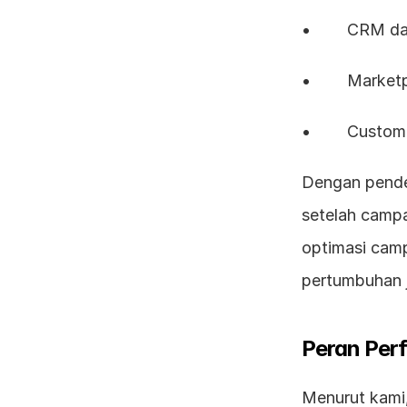
•        CRM 
•        Mark
•        Custo
Dengan pendek
setelah campa
optimasi camp
pertumbuhan 
Peran Per
Menurut kami,