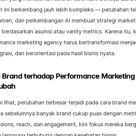
t ini berkembang jauh lebih kompleks — perubahan tek
umen, dan perkembangan AI membuat strategi marketin
n berdasarkan asumsi atau vanity metrics. Karena itu, 
ance marketing agency harus bertransformasi menjad
egrasi, dan berorientasi pada hasil bisnis nyata.
i Brand terhadap Performance Marketing
ubah
 lihat, perubahan terbesar terjadi pada cara brand men
ika sebelumnya banyak brand cukup puas dengan metr
ssions, reach, dan engagement, kini fokus mereka berg
g langsung terhubung dengan kesehatan bisnis: