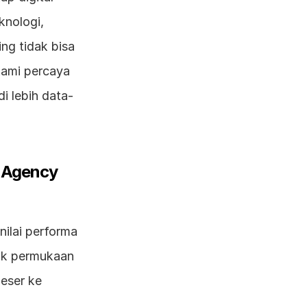
nologi, 
g tidak bisa 
kami percaya 
i lebih data-
 Agency 
ilai performa 
ik permukaan 
eser ke 