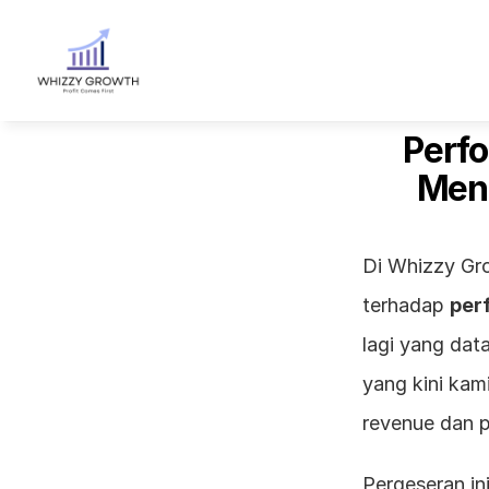
Perfo
Meng
Di Whizzy Gr
terhadap 
per
lagi yang dat
yang kini kam
revenue dan p
Pergeseran in